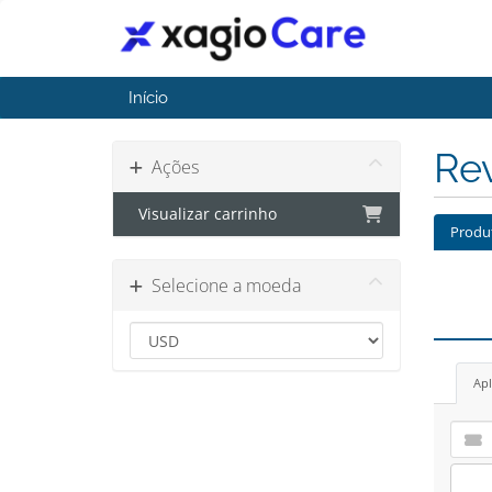
Início
Rev
Ações
Visualizar carrinho
Produ
Selecione a moeda
Apl