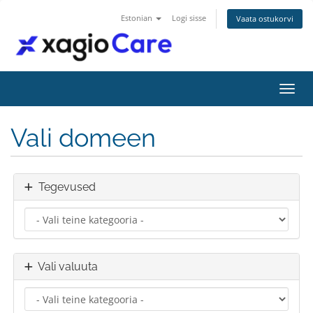
Estonian
Logi sisse
Vaata ostukorvi
Lülit
Vali domeen
Tegevused
Vali valuuta